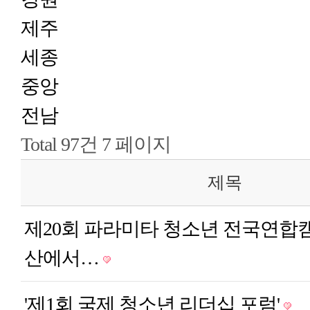
제주
세종
중앙
전남
Total 97건
7 페이지
제목
제20회 파라미타 청소년 전국연합캠프
산에서…
'제1회 국제 청소년 리더십 포럼'