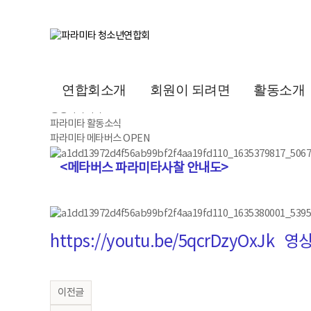
공지사항
카드뉴스
사진열람실
동영상열람실
동영상 강의실
카드뉴스
연합회소개
회원이 되려면
활동소개
2021 10
중앙파라미타
파라미타 활동소식
파라미타 메타버스 OPEN
<메타버스 파라미타사찰 안내도>
https://youtu.be/5qcrDzyOxJk
영상
이전글