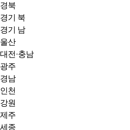
경북
경기 북
경기 남
울산
대전·충남
광주
경남
인천
강원
제주
세종