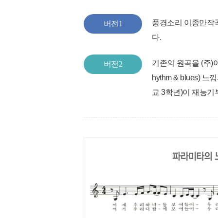
풍경소리 이종만작곡
버전1
다.
기존의 원곡을 (주
버전2
hythm & blu
교 3학년)이 재능